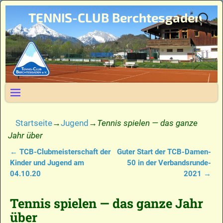
TENNIS-CLUB Berchtesgaden
Startseite
→
Jugend
→
Tennis spielen — das ganze
Jahr über
←
TCB-Clubmeisterschaft der
Guter Start der TCB-Damen-
Artikelnavigation
Kinder und Jugend am
50 in der Verbandsrunde-
04.10.20
2021
→
Tennis spielen — das ganze Jahr
über