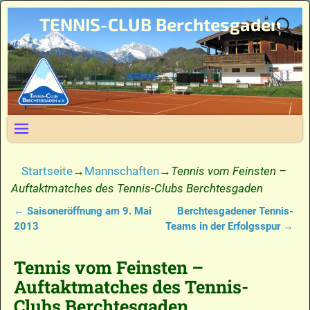
TENNIS-CLUB Berchtesgaden
Startseite
→
Mannschaften
→
Tennis vom Feinsten –
Auftaktmatches des Tennis-Clubs Berchtesgaden
←
Saisoneröffnung am 9. Mai
Berchtesgadener Tennis-
Artikelnavigation
2013
Teams in der Erfolgsspur
→
Tennis vom Feinsten –
Auftaktmatches des Tennis-
Clubs Berchtesgaden