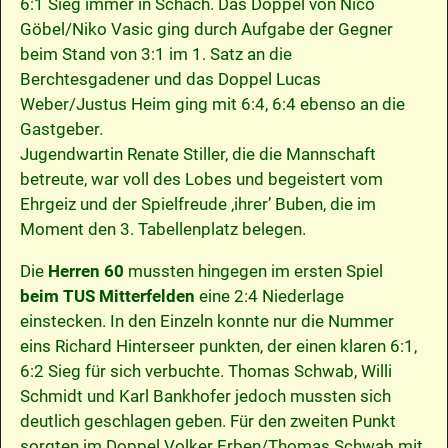
6:1 Sieg immer in Schach. Das Doppel von Nico
Göbel/Niko Vasic ging durch Aufgabe der Gegner
beim Stand von 3:1 im 1. Satz an die
Berchtesgadener und das Doppel Lucas
Weber/Justus Heim ging mit 6:4, 6:4 ebenso an die
Gastgeber.
Jugendwartin Renate Stiller, die die Mannschaft
betreute, war voll des Lobes und begeistert vom
Ehrgeiz und der Spielfreude ‚ihrer’ Buben, die im
Moment den 3. Tabellenplatz belegen.
Die
Herren 60
mussten hingegen im ersten Spiel
beim TUS Mitterfelden
eine 2:4 Niederlage
einstecken. In den Einzeln konnte nur die Nummer
eins Richard Hinterseer punkten, der einen klaren 6:1,
6:2 Sieg für sich verbuchte. Thomas Schwab, Willi
Schmidt und Karl Bankhofer jedoch mussten sich
deutlich geschlagen geben. Für den zweiten Punkt
sorgten im Doppel Volker Erben/Thomas Schwab mit