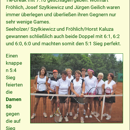
Tie-Break mit 7:10 geschlagen geben. Wolfhart
Fröhlich, Josef Szylkiewicz und Jürgen Geilich waren
immer überlegen und überließen ihren Gegnern nur
sehr wenige Games.
Seeholzer/ Szylkiewicz und Fröhlich/Horst Kaluza
gewannen schließlich auch beide Doppel mit 6:1, 6:2
und 6:0, 6:0 und machten somit den 5:1 Sieg perfekt.
Einen
knappe
n 5:4
Sieg
feierten
die
Damen
50
gegen
die auf
Sieg