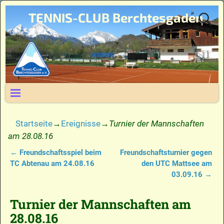
TENNIS-CLUB Berchtesgaden
Startseite
→
Ereignisse
→
Turnier der Mannschaften
am 28.08.16
←
Freundschaftsspiel beim
Freundschaftsturnier gegen
Artikelnavigation
TC Abtenau am 24.08.16
den UTC Mattsee am
03.09.16
→
Turnier der Mannschaften am
28.08.16