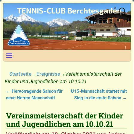
TENNIS-CLUB Berchtesgaden
Startseite
→
Ereignisse
→
Vereinsmeisterschaft der
Kinder und Jugendlichen am 10.10.21
←
Hervorragende Saison für
U15-Mannschaft startet mit
Artikelnavigation
neue Herren Mannschaft
Sieg in die erste Saison
→
Vereinsmeisterschaft der Kinder
und Jugendlichen am 10.10.21