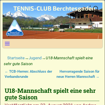
TENNIS-CLUB Berchtesgaden
Startseite
→
Jugend
→
U18-Mannschaft spielt eine
sehr gute Saison
←
TCB-Herren: Abschluss der
Hervorragende Saison für
Artikelnavigation
Verbandsrunde
neue Herren Mannschaft
→
U18-Mannschaft spielt eine sehr
gute Saison