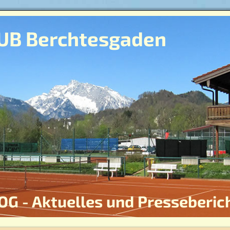
UB Berchtesgaden
OG - Aktuelles und Presseberic