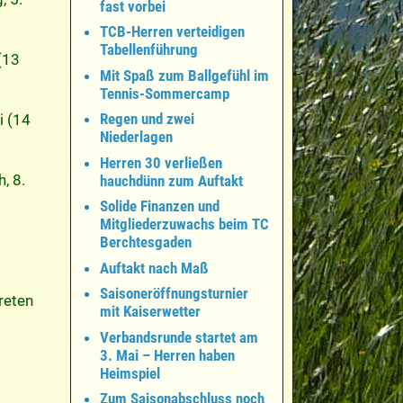
fast vorbei
TCB-Herren verteidigen
Tabellenführung
(13
Mit Spaß zum Ballgefühl im
Tennis-Sommercamp
Regen und zwei
i (14
Niederlagen
Herren 30 verließen
, 8.
hauchdünn zum Auftakt
Solide Finanzen und
Mitgliederzuwachs beim TC
Berchtesgaden
Auftakt nach Maß
Saisoneröffnungsturnier
reten
mit Kaiserwetter
Verbandsrunde startet am
3. Mai – Herren haben
Heimspiel
Zum Saisonabschluss noch