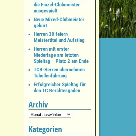
die Einzel-Clubmeister
ausgespielt
Neue Mixed-Clubmeister
gekürt
Herren 30 feiern
Meistertitel und Aufstieg
Herren mit erster
Niederlage am letzten
Spieltag – Platz 2 am Ende
TCB-Herren übernehmen
Tabellenführung
Erfolgreicher Spieltag für
den TC Berchtesgaden
Archiv
Kategorien