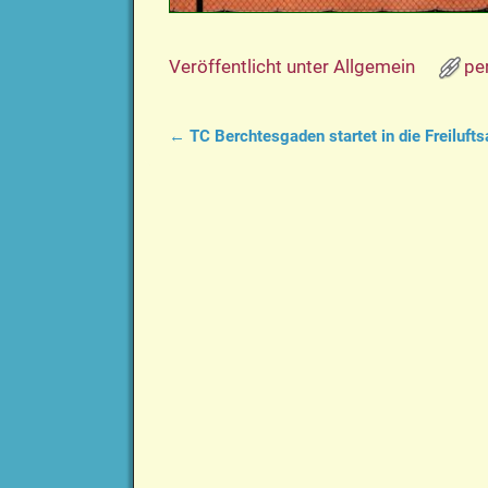
Veröffentlicht unter
Allgemein
pe
←
TC Berchtesgaden startet in die Freilufts
Artikelnavigation