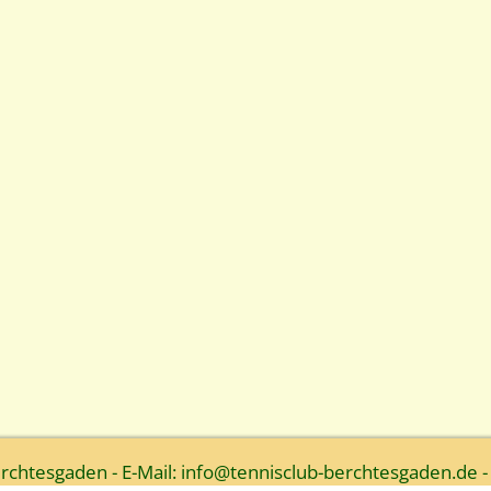
htesgaden - E-Mail: info@tennisclub-berchtesgaden.de -