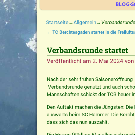
BLOG-St
Startseite
→
Allgemein
→
Verbandsrunde 
←
TC Berchtesgaden startet in die Freilufts
Artikelnavigation
Verbandsrunde startet
Veröffentlicht am
2. Mai 2024
vo
Nach der sehr frühen Saisoneröffnung 
Verbandsrunde genutzt und auch scho
Mannschaften schickt der TCB heuer i
Den Auftakt machen die Jüngsten: Die K
auswärts beim SC Hammer. Die Berchtes
dass sich das nun auszahlt.
Die Herren (Südliga 6) wollen sich auc