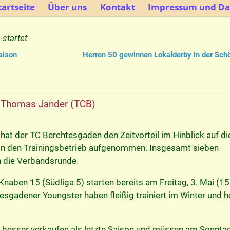
artseite
Über uns
Kontakt
Impressum und Da
startet
aison
Herren 50 gewinnen Lokalderby in der Sc
n
Thomas Jander (TCB)
hat der TC Berchtesgaden den Zeitvorteil im Hinblick auf d
n den Trainingsbetrieb aufgenommen. Insgesamt sieben
n die Verbandsrunde.
naben 15 (Südliga 5) starten bereits am Freitag, 3. Mai (15 
gadener Youngster haben fleißig trainiert im Winter und h
h besser verkaufen als letzte Saison und müssen am Sonntag