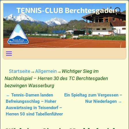
TENNIS-CLUB Berchtesgaden
Startseite
→
Allgemein
→
Wichtiger Sieg im
Nachholspiel – Herren 30 des TC Berchtesgaden
bezwingen Wasserburg
←
Tennis-Damen landen
Ein Spieltag zum Vergessen –
Artikelnavigation
Befreiungsschlag – Hoher
Nur Niederlagen
→
Auswärtssieg in Teisendorf –
Herren 50 sind Tabellenführer