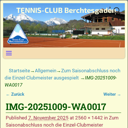
TENNIS-CLUB Berchtesgaden
Startseite
→
Allgemein
→
Zum Saisonabschluss noch
die Einzel-Clubmeister ausgespielt
→
IMG-20251009-
WA0017
← Zurück
Weiter →
Bilder-Navigation
IMG-20251009-WA0017
Published
7. November 2025
at
2560 × 1442
in
Zum
Saisonabschluss noch die Einzel-Clubmeister