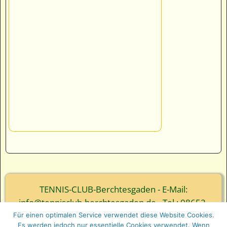
TENNIS-CLUB-Berchtesgaden - E-Mail:
info@tennisclub-berchtesgaden.de - Tel.: 08652-
3839
Für einen optimalen Service verwendet diese Website Cookies.
Es werden jedoch nur essentielle Cookies verwendet. Wenn