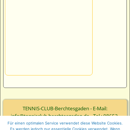
TENNIS-CLUB-Berchtesgaden - E-Mail:
info@tennisclub-berchtesgaden.de - Tel.: 08652-
3839
Für einen optimalen Service verwendet diese Website Cookies.
Es werden jedoch nur essentielle Cookies verwendet. Wenn