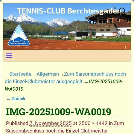
TENNIS-CLUB Berchtesgaden
Startseite
→
Allgemein
→
Zum Saisonabschluss noch
die Einzel-Clubmeister ausgespielt
→
IMG-20251009-
WA0019
← Zurück
Bilder-Navigation
IMG-20251009-WA0019
Published
7. November 2025
at
2560 × 1442
in
Zum
Saisonabschluss noch die Einzel-Clubmeister