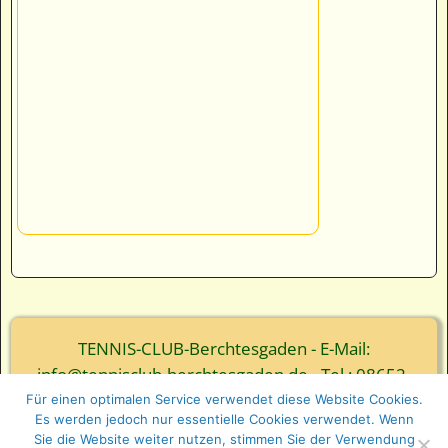
TENNIS-CLUB-Berchtesgaden - E-Mail:
info@tennisclub-berchtesgaden.de - Tel.: 08652-
3839
Für einen optimalen Service verwendet diese Website Cookies.
Es werden jedoch nur essentielle Cookies verwendet. Wenn
© Webgestaltung - Ernst Wurm und Florian Wurm
Sie die Website weiter nutzen, stimmen Sie der Verwendung