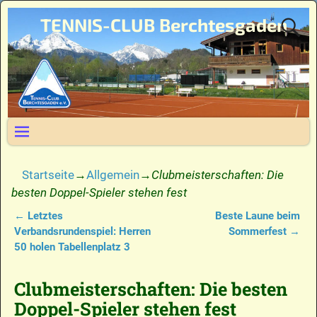
TENNIS-CLUB Berchtesgaden
Startseite
→
Allgemein
→
Clubmeisterschaften: Die
besten Doppel-Spieler stehen fest
←
Letztes
Beste Laune beim
Artikelnavigation
Verbandsrundenspiel: Herren
Sommerfest
→
50 holen Tabellenplatz 3
Clubmeisterschaften: Die besten
Doppel-Spieler stehen fest