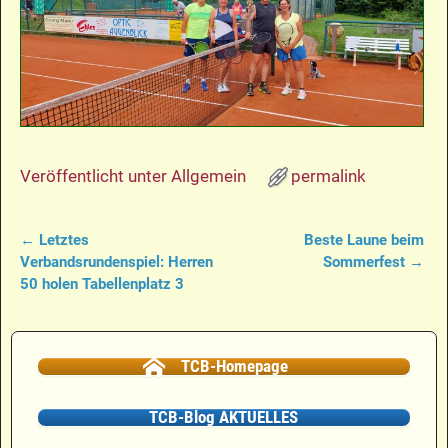
Veröffentlicht unter
Allgemein
permalink
←
Letztes
Beste Laune beim
Artikelnavigation
Verbandsrundenspiel: Herren
Sommerfest
→
50 holen Tabellenplatz 3
TCB-Homepage
TCB-Blog AKTUELLES