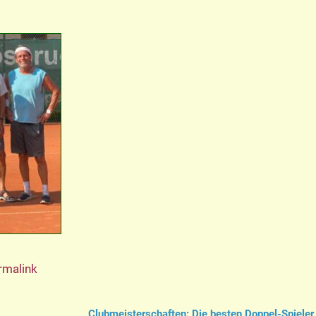
rmalink
Clubmeisterschaften: Die besten Doppel-Spieler