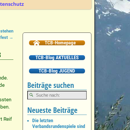
tenschutz
 stehen
fest
→
TCB-Homepage
3
TCB-Blog AKTUELLES
TCB-Blog JUGEND
nde.
Beiträge suchen
ide
ussten
eben.
Neueste Beiträge
t Reif
Die letzten
Verbandsrundenspiele sind