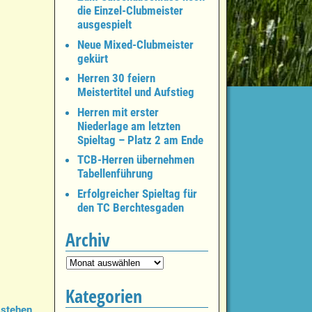
die Einzel-Clubmeister
ausgespielt
Neue Mixed-Clubmeister
gekürt
Herren 30 feiern
Meistertitel und Aufstieg
Herren mit erster
Niederlage am letzten
Spieltag – Platz 2 am Ende
TCB-Herren übernehmen
Tabellenführung
Erfolgreicher Spieltag für
den TC Berchtesgaden
Archiv
Kategorien
 stehen