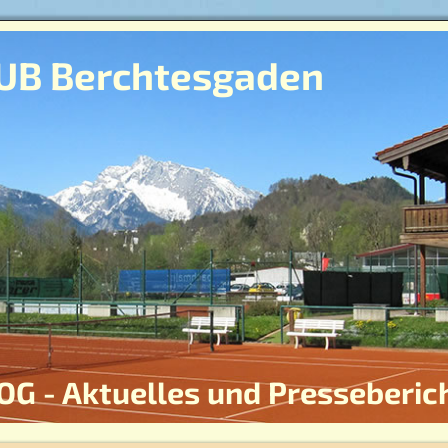
UB Berchtesgaden
OG - Aktuelles und Presseberic