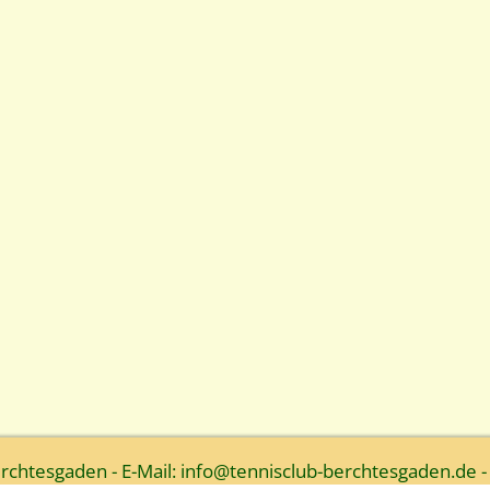
htesgaden - E-Mail: info@tennisclub-berchtesgaden.de -