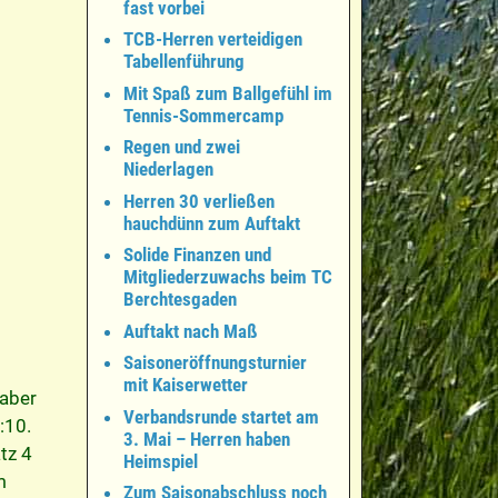
fast vorbei
TCB-Herren verteidigen
Tabellenführung
Mit Spaß zum Ballgefühl im
Tennis-Sommercamp
Regen und zwei
Niederlagen
Herren 30 verließen
hauchdünn zum Auftakt
Solide Finanzen und
Mitgliederzuwachs beim TC
Berchtesgaden
Auftakt nach Maß
Saisoneröffnungsturnier
mit Kaiserwetter
 aber
Verbandsrunde startet am
:10.
3. Mai – Herren haben
tz 4
Heimspiel
m
Zum Saisonabschluss noch