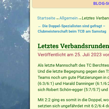
BLOG-St
Startseite
→
Allgemein
→
Letztes Verban
←
Die Doppel-Spezialisten sind gefragt –
Artikelnavigation
Clubmeisterschaft beim TCB am Samstag
Letztes Verbandsrundens
Veröffentlicht am
25. Juli 2023
vo
Als letzte Mannschaft des TC Berchtes
Und die letzte Begegnung gegen den TSV
Teams noch um gute Platzierungen in d
(6:3/6:1) und Harald Danninger (6:1/6:
sich Robert Schön-egger (5:7/5:7) und
Mit 2:2 ging es somit in die Doppel, 
setzten sich ungefährdet mit 6:2/6:4 