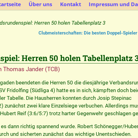
artseite
Über uns
Kontakt
Impressum und Da
dsrundenspiel: Herren 50 holen Tabellenplatz 3
Clubmeisterschaften: Die besten Doppel-Spieler
piel: Herren 50 holen Tabellenplatz 
n
Thomas Jander (TCB)
gaden beendeten die Herren 50 die diesjährige Verbandsru
 Fridolfing (Südliga 4) hatte es in sich, kämpften doch be
er Tabelle. Die Hausherren konnten durch Josip Stepinac
2) zunächst zwei klare Einzelsiege verbuchen. Allerdings m
 Hubert Reif (3:6/5:7) trotz harter Gegenwehr geschlagen g
wo es dann richtig spannend wurde. Robert Schönegger/Huber
durch und sicherten zunächst das wichtige Unentschieden.