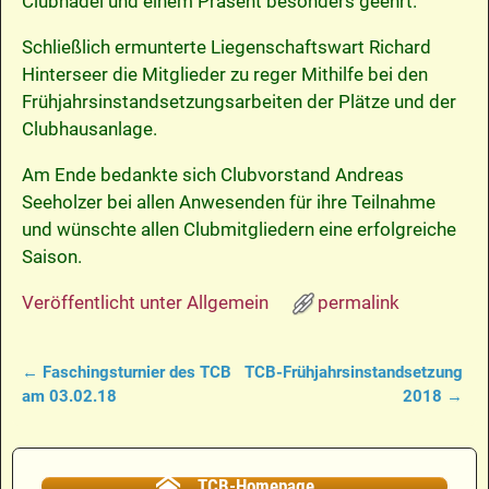
Clubnadel und einem Präsent besonders geehrt.
Schließlich ermunterte Liegenschaftswart Richard
Hinterseer die Mitglieder zu reger Mithilfe bei den
Frühjahrsinstandsetzungsarbeiten der Plätze und der
Clubhausanlage.
Am Ende bedankte sich Clubvorstand Andreas
Seeholzer bei allen Anwesenden für ihre Teilnahme
und wünschte allen Clubmitgliedern eine erfolgreiche
Saison.
Veröffentlicht unter
Allgemein
permalink
←
Faschingsturnier des TCB
TCB-Frühjahrsinstandsetzung
Artikelnavigation
am 03.02.18
2018
→
TCB-Homepage