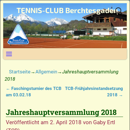
TENNIS-CLUB Berchtesgaden
Startseite
→
Allgemein
→
Jahreshauptversammlung
2018
←
Faschingsturnier des TCB
TCB-Frühjahrsinstandsetzung
Artikelnavigation
am 03.02.18
2018
→
Jahreshauptversammlung 2018
Veröffentlicht am
2. April 2018
von
Gaby Ertl