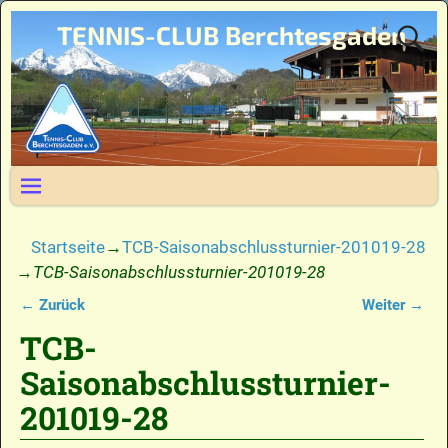
TENNIS-CLUB Berchtesgaden
Startseite
→
TCB-Saisonabschlussturnier-201019-28
→
TCB-Saisonabschlussturnier-201019-28
← Zurück
Weiter →
Bilder-Navigation
TCB-
Saisonabschlussturnier-
201019-28