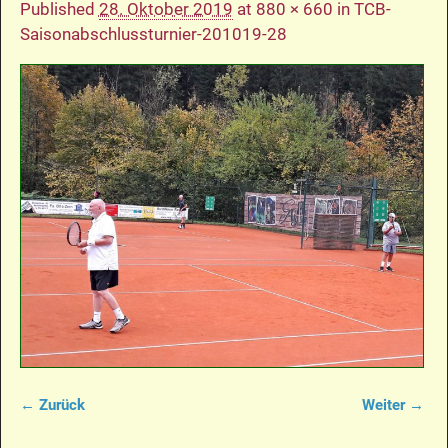
Published
28. Oktober 2019
at
880 × 660
in
TCB-
Saisonabschlussturnier-201019-28
← Zurück
Weiter →
Bilder-Navigation