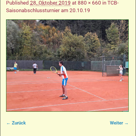
Published
28. Oktober 2019
at
880 × 660
in
TCB-
Saisonabschlussturnier am 20.10.19
← Zurück
Weiter →
Bilder-Navigation