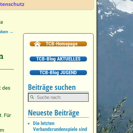
tenschutz
ga
 oben
→
TCB-Homepage
n
TCB-Blog AKTUELLES
TCB-Blog JUGEND
Beiträge suchen
t des
Neueste Beiträge
. Für
Die letzten
Verbandsrundenspiele sind
Im