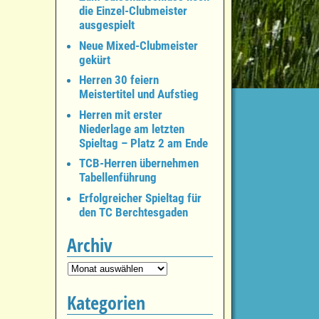
die Einzel-Clubmeister
ausgespielt
Neue Mixed-Clubmeister
gekürt
Herren 30 feiern
Meistertitel und Aufstieg
Herren mit erster
Niederlage am letzten
Spieltag – Platz 2 am Ende
TCB-Herren übernehmen
Tabellenführung
Erfolgreicher Spieltag für
den TC Berchtesgaden
Archiv
Kategorien