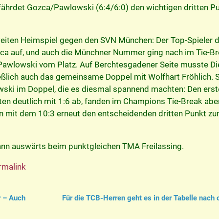
ährdet Gozca/Pawlowski (6:4/6:0) den wichtigen dritten P
eiten Heimspiel gegen den SVN München: Der Top-Spieler d
zca auf, und auch die Münchner Nummer ging nach im Tie-B
 Pawlowski vom Platz. Auf Berchtesgadener Seite musste D
ließlich auch das gemeinsame Doppel mit Wolfhart Fröhlich. 
wski im Doppel, die es diesmal spannend machten: Den erst
iten deutlich mit 1:6 ab, fanden im Champions Tie-Break abe
ten mit dem 10:3 erneut den entscheidenden dritten Punkt z
dann auswärts beim punktgleichen TMA Freilassing.
rmalink
r – Auch
Für die TCB-Herren geht es in der Tabelle nach