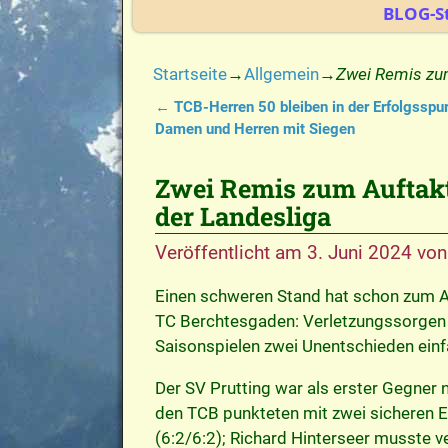
BLOG-St
Startseite
→
Allgemein
→
Zwei Remis zum
←
TCB-Herren 50 bleiben in der Erfolgsspu
Artikelnavigation
Damen und Herren mit Siegen
Zwei Remis zum Auftakt 
der Landesliga
Veröffentlicht am
3. Juni 2024
vo
Einen schweren Stand hat schon zum A
TC Berchtesgaden: Verletzungssorgen p
Saisonspielen zwei Unentschieden einf
Der SV Prutting war als erster Gegner
den TCB punkteten mit zwei sicheren E
(6:2/6:2); Richard Hinterseer musste v