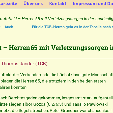
artseite
Über uns
Kontakt
Impressum und Da
 Auftakt – Herren 65 mit Verletzungssorgen in der Landesli
r – Auch
Für die TCB-Herren geht es in der Tabelle nach
– Herren 65 mit Verletzungssorgen i
n
Thomas Jander (TCB)
uftakt der Verbandsrunde die höchstklassigste Mannschaf
lagen die Herren 65, die trotzdem in den beiden ersten
ahren konnten.
 nach Berchtesgaden gekommen, insgesamt stark aufgestellt
inzelsiegen Tibor Gozca (6:2/6:3) und Tassilo Pawlowski
erletzt die Segel streichen, Peter Grundner war chancenlos. 