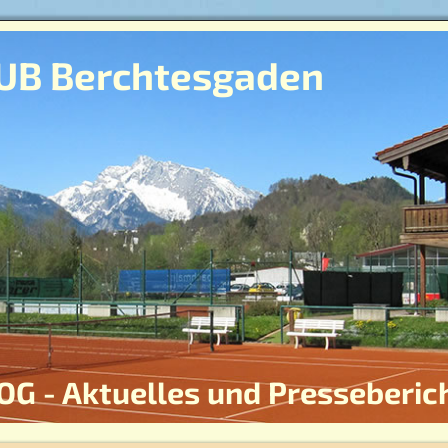
UB Berchtesgaden
OG - Aktuelles und Presseberic