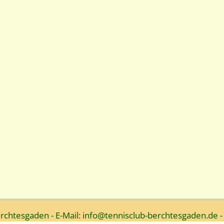
htesgaden - E-Mail: info@tennisclub-berchtesgaden.de -