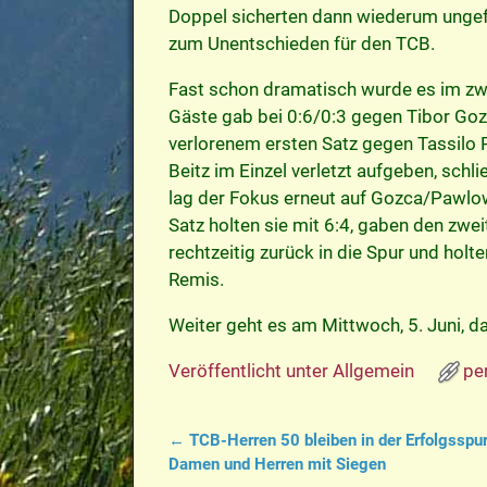
Doppel sicherten dann wiederum ungef
zum Unentschieden für den TCB.
Fast schon dramatisch wurde es im zw
Gäste gab bei 0:6/0:3 gegen Tibor Go
verlorenem ersten Satz gegen Tassilo
Beitz im Einzel verletzt aufgeben, sch
lag der Fokus erneut auf Gozca/Pawlo
Satz holten sie mit 6:4, gaben den zwe
rechtzeitig zurück in die Spur und hol
Remis.
Weiter geht es am Mittwoch, 5. Juni, 
Veröffentlicht unter
Allgemein
pe
←
TCB-Herren 50 bleiben in der Erfolgsspu
Artikelnavigation
Damen und Herren mit Siegen