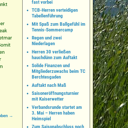
fast vorbei
unkt
TCB-Herren verteidigen
Tabellenführung
er
Mit Spaß zum Ballgefühl im
Tennis-Sommercamp
reak
ietmar
Regen und zwei
Niederlagen
Somit
Herren 30 verließen
en
hauchdünn zum Auftakt
r
Solide Finanzen und
um
Mitgliederzuwachs beim TC
Berchtesgaden
Auftakt nach Maß
Saisoneröffnungsturnier
mit Kaiserwetter
Verbandsrunde startet am
3. Mai – Herren haben
 oben
→
Heimspiel
Zum Saisonabschluss noch